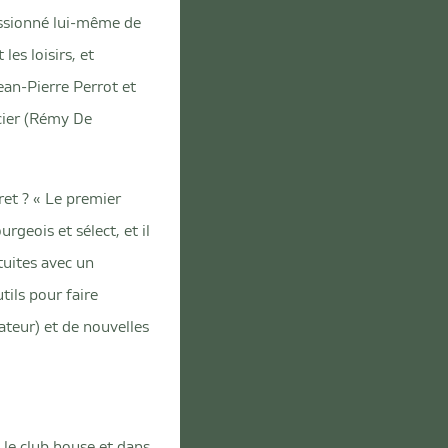
assionné lui-même de
les loisirs, et
ean-Pierre Perrot et
ncier (Rémy De
et ? « Le premier
rgeois et sélect, et il
tuites avec un
tils pour faire
ateur) et de nouvelles
 le club house et dans