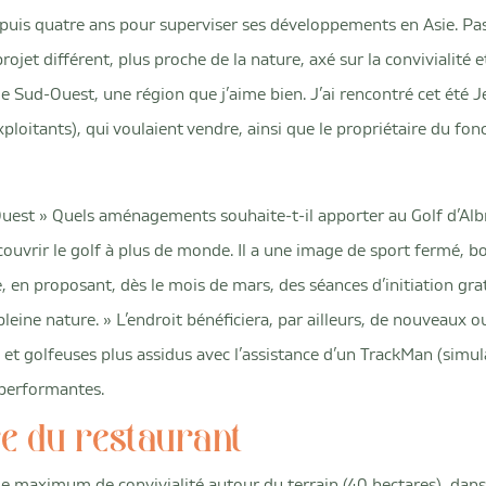
epuis quatre ans pour superviser ses développements en Asie. P
rojet différent, plus proche de la nature, axé sur la convivialité et 
e Sud-Ouest, une région que j’aime bien. J’ai rencontré cet été J
xploitants), qui voulaient vendre, ainsi que le propriétaire du fo
uest » Quels aménagements souhaite-t-il apporter au Golf d’Albr
couvrir le golf à plus de monde. Il a une image de sport fermé, bou
, en proposant, dès le mois de mars, des séances d’initiation gra
leine nature. » L’endroit bénéficiera, par ailleurs, de nouveaux ou
 et golfeuses plus assidus avec l’assistance d’un TrackMan (simul
 performantes.
e du restaurant
r le maximum de convivialité autour du terrain (40 hectares), dans