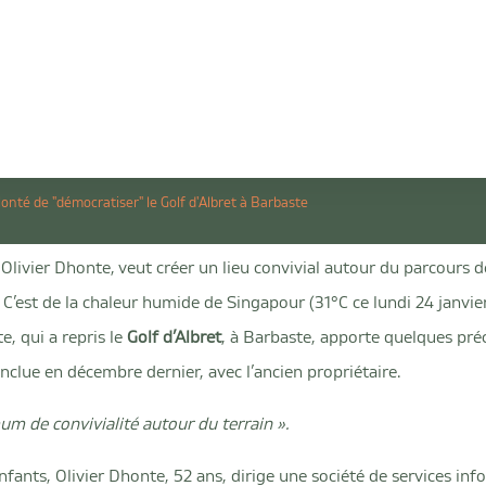
onté de "démocratiser" le Golf d'Albret à Barbaste
livier Dhonte, veut créer un lieu convivial autour du parcours d
C’est de la chaleur humide de Singapour (31°C ce lundi 24 janvier
e, qui a repris le
Golf d’Albret
, à Barbaste, apporte quelques préc
conclue en décembre dernier, avec l’ancien propriétaire.
mum de convivialité autour du terrain ».
nfants, Olivier Dhonte, 52 ans, dirige une société de services info