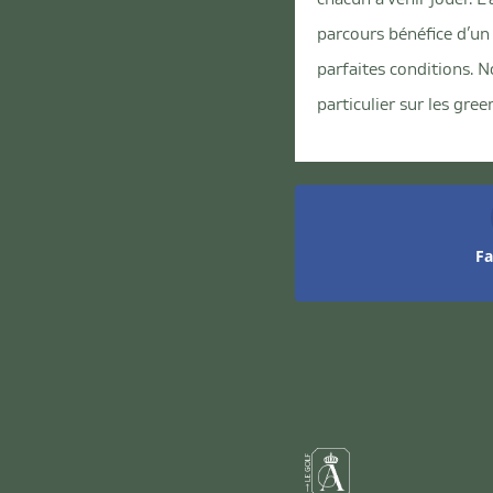
parcours bénéfice d’un
parfaites conditions. 
particulier sur les gree
F