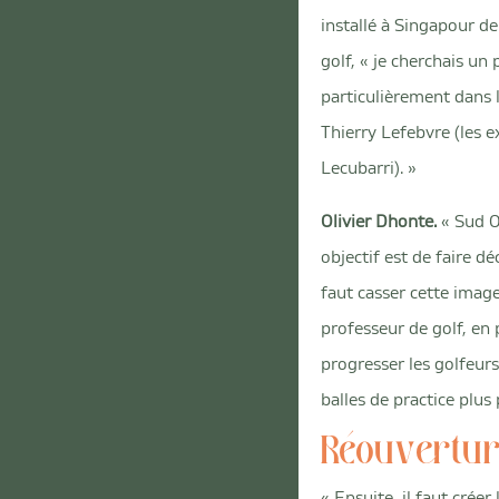
installé à Singapour d
golf, « je cherchais un p
particulièrement dans l
Thierry Lefebvre (les e
Lecubarri). »
Olivier Dhonte.
« Sud O
objectif est de faire dé
faut casser cette image
professeur de golf, en p
progresser les golfeurs
balles de practice plus
Réouvertur
« Ensuite, il faut crée