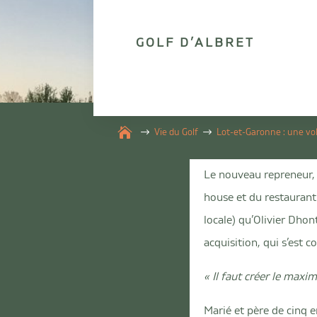
GOLF D’ALBRET

Vie du Golf
Lot-et-Garonne : une vol
Le nouveau repreneur, O
house et du restaurant 
locale) qu’Olivier Dhont
acquisition, qui s’est 
« Il faut créer le maxi
Marié et père de cinq e