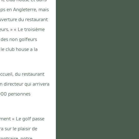
mps en Angleterre, mais
ouverture du restaurant
eurs. » « Le troisième
ù des non golfeurs
le club house a la
accueil, du restaurant
 directeur qui arrivera
 000 personnes
ment « Le golf passe
a sur le plaisir de
contraire, notre