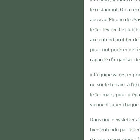
le restaurant. On a re
aussi au Moulin des Sav
le 1er février. Le club
axe entend profiter des
pourront profiter de l’
capacité d’organiser de
« L’équipe va rester pri
ou sur le terrain, à l
le 1er mars, pour prép
viennent jouer chaque 
Dans une newsletter ad
bien entendu par le terr
chacun à venir jouer. L