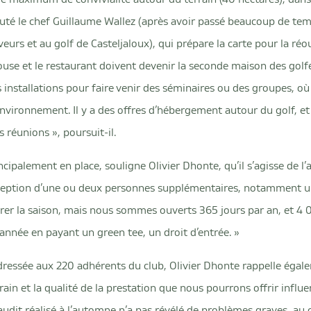
cruté le chef Guillaume Wallez (après avoir passé beaucoup de te
eurs et au golf de Casteljaloux), qui prépare la carte pour la ré
 house et le restaurant doivent devenir la seconde maison des golf
 installations pour faire venir des séminaires ou des groupes, o
environnement. Il y a des offres d’hébergement autour du golf, et 
s réunions », poursuit-il.
ncipalement en place, souligne Olivier Dhonte, qu’il s’agisse de l’
’exception d’une ou deux personnes supplémentaires, notamment un
arer la saison, mais nous sommes ouverts 365 jours par an, et 4
année en payant un green tee, un droit d’entrée. »
ressée aux 220 adhérents du club, Olivier Dhonte rappelle égale
ain et la qualité de la prestation que nous pourrons offrir influer
’audit réalisé à l’automne n’a pas révélé de problèmes graves, au 